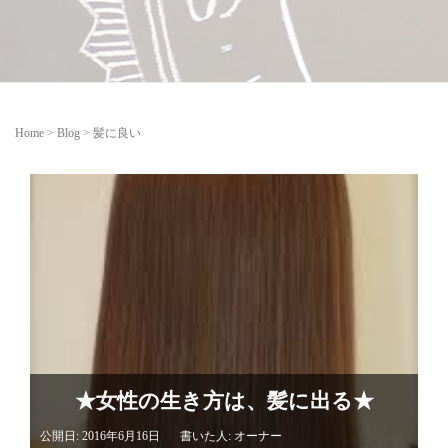
Home
>
Blog
>
髪に良い
★女性の生き方は、髪に出る★
公開日: 2016年6月16日
書いた人:
オーナー