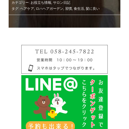
カテゴリー:
お役立ち情報
,
サロン日記
タグ:
ヘアケア
,
ロハヘアガーデン
,
習慣
,
食生活
,
髪に良い