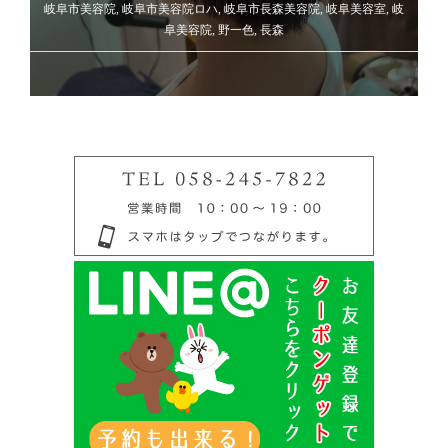
岐阜市美容院
,
岐阜市美容院ロハ
,
岐阜市長森美容院
,
岐阜美容室
,
岐
阜美容院
,
野一色
,
長森