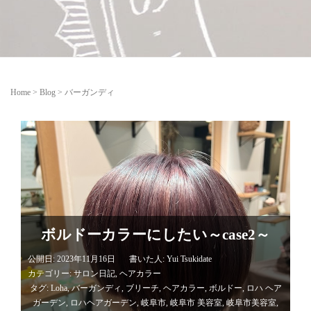
Home
>
Blog
>
バーガンディ
ボルドーカラーにしたい～case2～
公開日: 2023年11月16日
書いた人:
Yui Tsukidate
カテゴリー:
サロン日記
,
ヘアカラー
タグ:
Loha
,
バーガンディ
,
ブリーチ
,
ヘアカラー
,
ボルドー
,
ロハ ヘア
ガーデン
,
ロハヘアガーデン
,
岐阜市
,
岐阜市 美容室
,
岐阜市美容室
,