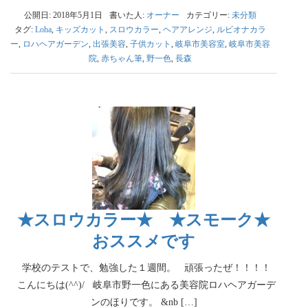
公開日: 2018年5月1日
書いた人:
オーナー
カテゴリー:
未分類
タグ:
Loha
,
キッズカット
,
スロウカラー
,
ヘアアレンジ
,
ルビオナカラ
ー
,
ロハヘアガーデン
,
出張美容
,
子供カット
,
岐阜市美容室
,
岐阜市美容
院
,
赤ちゃん筆
,
野一色
,
長森
★スロウカラー★ ★スモーク★
おススメです
学校のテストで、勉強した１週間。 頑張ったぜ！！！！
こんにちは(^^)/ 岐阜市野一色にある美容院ロハヘアガーデ
ンのほりです。 &nb […]