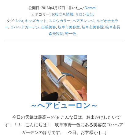
公開日: 2018年4月17日
書いた人:
Nozomi
カテゴリー:
お役立ち情報
,
サロン日記
タグ:
Loha
,
キッズカット
,
スロウカラー
,
ヘアアレンジ
,
ルビオナカラ
ー
,
ロハヘアガーデン
,
出張美容
,
岐阜市美容室
,
岐阜市美容院
,
岐阜市長
森美容院
,
野一色
～ヘアビューロン～
今日の天気は最高～(^^)/ こんな日は、お出かけしたいで
す！！！ こんにちは！ 岐阜市野一色にある美容院ロハヘア
ガーデンのほりです。 今日、お客様か […]