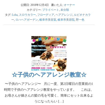
公開日: 2018年12月4日
書いた人:
オーナー
カテゴリー:
プライベート
,
未分類
タグ:
Loha
,
スロウカラー
,
フローディア
,
ヘアアレンジ
,
ルビオナカラ
ー
,
ロハヘアガーデン
,
岐阜市美容室
,
岐阜市美容院
,
野一色
☆子供のヘアアレンジ教室☆
〜子供のヘアアレンジ〜 月に一度、第2日曜日の営業前の1
時間で子供のヘアアレンジ教室をやっています。 これは、
お母さんが娘さんの髪の毛を可愛く、簡単にセット出来るよ
うになったらい […]