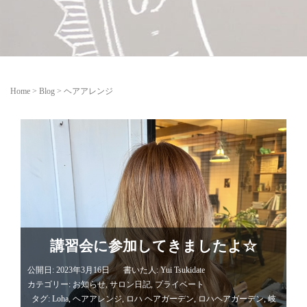
Home
>
Blog
>
ヘアアレンジ
講習会に参加してきましたよ☆
公開日: 2023年3月16日
書いた人:
Yui Tsukidate
カテゴリー:
お知らせ
,
サロン日記
,
プライベート
タグ:
Loha
,
ヘアアレンジ
,
ロハ ヘアガーデン
,
ロハヘアガーデン
,
岐