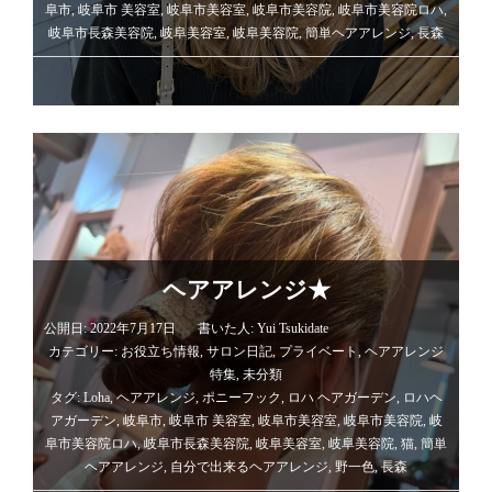
阜市
,
岐阜市 美容室
,
岐阜市美容室
,
岐阜市美容院
,
岐阜市美容院ロハ
,
岐阜市長森美容院
,
岐阜美容室
,
岐阜美容院
,
簡単ヘアアレンジ
,
長森
ヘアアレンジ★
公開日: 2022年7月17日
書いた人:
Yui Tsukidate
カテゴリー:
お役立ち情報
,
サロン日記
,
プライベート
,
ヘアアレンジ
特集
,
未分類
タグ:
Loha
,
ヘアアレンジ
,
ポニーフック
,
ロハ ヘアガーデン
,
ロハヘ
アガーデン
,
岐阜市
,
岐阜市 美容室
,
岐阜市美容室
,
岐阜市美容院
,
岐
阜市美容院ロハ
,
岐阜市長森美容院
,
岐阜美容室
,
岐阜美容院
,
猫
,
簡単
ヘアアレンジ
,
自分で出来るヘアアレンジ
,
野一色
,
長森