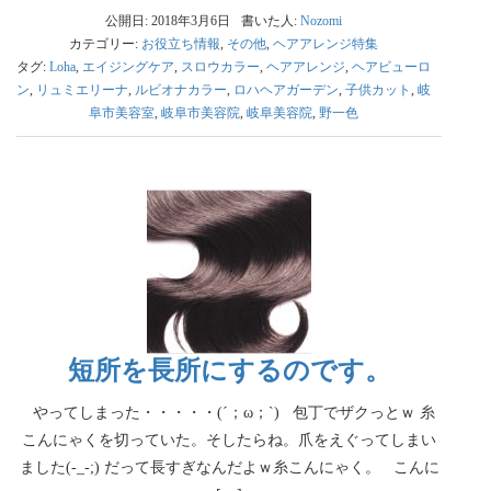
公開日: 2018年3月6日
書いた人:
Nozomi
カテゴリー:
お役立ち情報
,
その他
,
ヘアアレンジ特集
タグ:
Loha
,
エイジングケア
,
スロウカラー
,
ヘアアレンジ
,
ヘアビューロ
ン
,
リュミエリーナ
,
ルビオナカラー
,
ロハヘアガーデン
,
子供カット
,
岐
阜市美容室
,
岐阜市美容院
,
岐阜美容院
,
野一色
短所を長所にするのです。
やってしまった・・・・・(´；ω；`) 包丁でザクっとｗ 糸
こんにゃくを切っていた。そしたらね。爪をえぐってしまい
ました(-_-;) だって長すぎなんだよｗ糸こんにゃく。 こんに