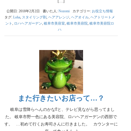
[…]
公開日: 2018年2月2日
書いた人:
Nozomi
カテゴリー:
お役立ち情報
タグ:
Loha
,
スタイリング剤
,
ヘアアレンジ
,
ヘアオイル
,
ヘアトリートメ
ント
,
ロハヘアガーデン
,
岐阜市美容室
,
岐阜市美容院
,
岐阜市美容院ロ
ハ
また行きたいお店って…？
岐阜は雪降らへんのかな⁉︎と、テレビ見ながら思ってまし
た。 岐阜市野一色にある美容院、ロハヘアガーデンの西部で
す。 …初めて行くお寿司さんに行きました。 カウンターに