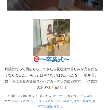
〜卒業式〜
病院に行って薬をもらってきたら花粉症の苦しみが完全にな
くなりました。 もっとはやく行けば良かったな… 岐阜市、
野一色にある美容室ロハヘアガーデンの西部です。 卒業式
のお客様
&# […]
公開日: 2021年3月17日
書いた人:
オーナー
カテゴリー:
未分類
タグ:
Loha
,
ヘアアレンジ
,
ロハヘアガーデン
,
卒業式
,
岐阜市美容室
,
岐
阜市美容院
,
着付け