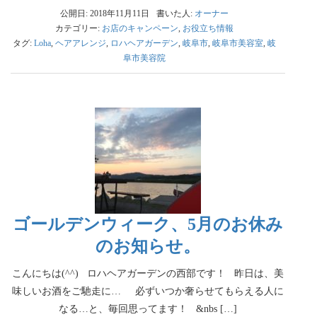
公開日: 2018年11月11日
書いた人:
オーナー
カテゴリー:
お店のキャンペーン
,
お役立ち情報
タグ:
Loha
,
ヘアアレンジ
,
ロハヘアガーデン
,
岐阜市
,
岐阜市美容室
,
岐
阜市美容院
ゴールデンウィーク、5月のお休み
のお知らせ。
こんにちは(^^) ロハヘアガーデンの西部です！ 昨日は、美
味しいお酒をご馳走に… 必ずいつか奢らせてもらえる人に
なる…と、毎回思ってます！ &nbs […]