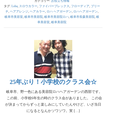
カテゴリー:
お役立ち情報
タグ:
Loha
,
スロウカラー
,
ファイバープレックス
,
フローディア
,
ブリー
チ
,
ヘアアレンジ
,
ヘアカラー
,
ロハ ヘアガーデン
,
ロハヘアガーデン
,
岐阜市美容室
,
岐阜市美容院
,
岐阜市美容院ロハ
,
岐阜市長森美容院
,
岐
阜美容室
,
岐阜美容院
25年ぶり！小学校のクラス会☆
岐阜市、野一色にある美容院ロハヘアガーデンの西部です。
この前、小学校6年生の時のクラス会がありました。 この会
が決まってからずっと楽しみにしていたんやけど、いざ当日
になるとなんかソワソワ。実 […]