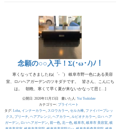
念願の○○入手！Σ(･ω･ﾉ)ﾉ！
寒くなってきましたね(゜-゜) 岐阜市野一色にある美容
室、ロハヘアガーデンのツキダテです。 皆さん、こんにち
は。 朝晩、寒くて早く夏が来ないかなって思 […]
公開日: 2020年11月15日
書いた人:
Yui Tsukidate
カテゴリー:
プライベート
タグ:
Loha
,
インナーカラー
,
スロウカラー
,
セルカ棒
,
ファイバープレッ
クス
,
ブリーチ
,
ヘアアレンジ
,
ヘアカラー
,
ルビオナカラー
,
ロハ ヘア
ガーデン
,
ロハヘアガーデン
,
前一色
,
北一色
,
岐阜市
,
岐阜市 美容室
,
岐
阜市美容室
,
岐阜市美容院
,
岐阜市美容院ロハ
,
岐阜市長森美容院
,
岐阜