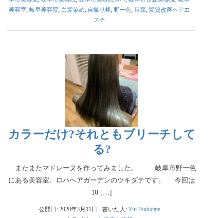
美容室
,
岐阜美容院
,
白髪染め
,
自撮り棒
,
野一色
,
長森
,
髪質改善ヘアエ
ステ
カラーだけ?それともブリーチして
る?
またまたマドレーヌを作ってみました。 岐阜市野一色
にある美容室、ロハヘアガーデンのツキダテです。 今回は
10 […]
公開日: 2020年3月11日
書いた人:
Yui Tsukidate