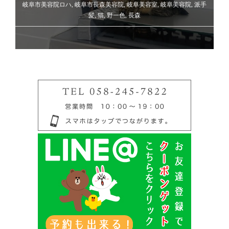
岐阜市美容院ロハ
,
岐阜市長森美容院
,
岐阜美容室
,
岐阜美容院
,
派手
髪
,
猫
,
野一色
,
長森