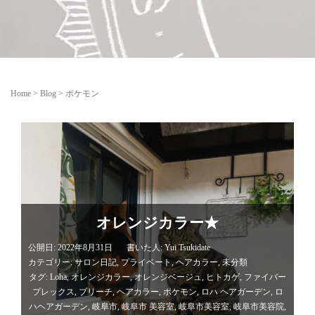
Home
>
Blog
>
ポケモン
オレンジカラー★
公開日: 2022年8月31日
書いた人:
Yui Tsukidate
カテゴリー:
サロン日記
,
プライベート
,
ヘアカラー
,
未分類
タグ:
Loha
,
オレンジカラー
,
オレンジベージュ
,
ヒトカゲ
,
ファイバー
プレックス
,
ブリーチ
,
ヘアカラー
,
ポケモン
,
ロハ ヘアガーデン
,
ロ
ハヘアガーデン
,
岐阜市
,
岐阜市 美容室
,
岐阜市美容室
,
岐阜市美容院
,