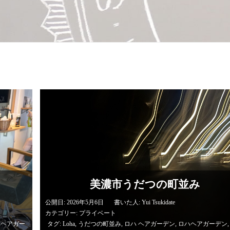
美濃市うだつの町並み
公開日: 2026年5月6日
書いた人:
Yui Tsukidate
カテゴリー:
プライベート
ハヘアガー
タグ:
Loha
,
うだつの町並み
,
ロハ ヘアガーデン
,
ロハヘアガーデン