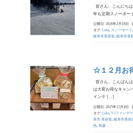
皆さん、こんにちは
年も定期スノーボード
公開日: 2026年2月18日
タグ:
Loha
,
スノーボード
岐阜市美容室
,
岐阜市美
☆１２月お
皆さん、こんばんは
は大変お得なキャン
インテ […]
公開日: 2025年12月4日
タグ:
Loha
,
V3ファンデ
阜市 美容室
,
岐阜市美容
色
,
長森