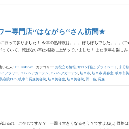
ー専門店‘‘はながら‘‘さん訪問★
行って参りました！ 今年の熟練度は。。。ぼちぼちでした。。。(*´з`
がっていて、転ばない率は格段に上がっていました！ また来年を楽しみ
書いた人:
Yui Tsukidate
カテゴリー:
お役立ち情報
,
サロン日記
,
プライベート
,
未分
ライフラワー
,
ロハ ヘアガーデン
,
ロハヘアガーデン
,
岐阜市
,
岐阜市 美容室
,
岐阜市美
美容院ロハ
,
岐阜市長森美容院
,
岐阜美容室
,
岐阜美容院
,
野一色
,
長森
出るの、ご存じですか？ 一回り大きくなるそう？ですよね(..) 価格は