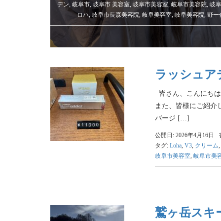
デン
,
岐阜市
,
岐阜市 美容室
,
岐阜市美容室
,
岐阜市美容院
,
岐
ロハ
,
岐阜市長森美容院
,
岐阜美容室
,
岐阜美容院
,
野一
ラッシュア
皆さん、こんにちは
また、皆様にご紹介
バージ […]
公開日: 2026年4月16日
タグ:
Loha
,
V3
,
クリーム
岐阜市美容室
,
岐阜市美
鷲ヶ岳スキ