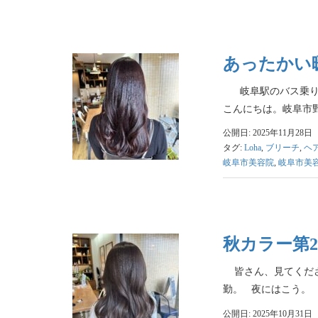
あったかい暖
岐阜駅のバス乗り場
こんにちは。岐阜市野
公開日: 2025年11月28日
タグ:
Loha
,
ブリーチ
,
ヘ
岐阜市美容院
,
岐阜市美
秋カラー第
皆さん、見てくださ
勤。 夜にはこう。 
公開日: 2025年10月31日