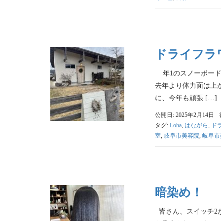
ドライフラワ
年1のスノーボードに
去年より体力面は上
に、今年も頑張 […]
公開日: 2025年2月14日
タグ:
Loha
,
はながら
,
ド
室
,
岐阜市美容院
,
岐阜市
暗染め！
皆さん、スイッチ2が