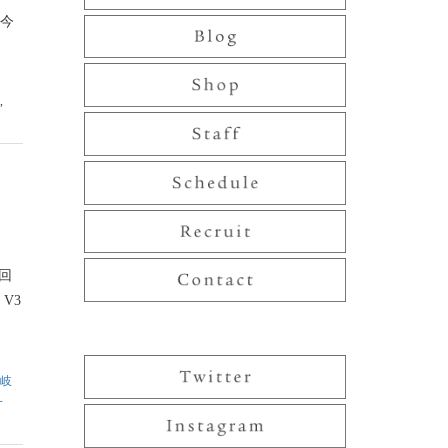
今
,
回
V3
岐
一