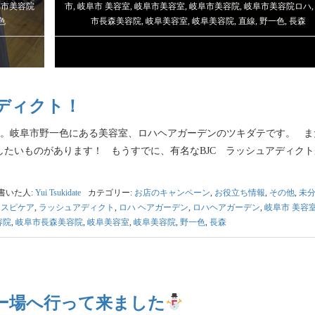
阜市美容院
市
,
岐阜市 美容室
,
岐阜市美容室
,
岐阜市美容院
,
岐阜市美容院ロハ
色
市長森美容院
,
岐阜美容室
,
岐阜美容院
,
直線
,
野一色
,
長森
ディクト！
。岐阜市野一色にある美容室、ロハヘアガーデンのツキダテです。 ま
したいものがあります！ もうすでに、有名なBJC ラッシュアディクト
書いた人:
Yui Tsukidate
カテゴリー:
お店のキャンペーン
,
お役立ち情報
,
その他
,
未
,
スピケア
,
ラッシュアディクト
,
ロハ ヘアガーデン
,
ロハヘアガーデン
,
岐阜市 美容
容院
,
岐阜市長森美容院
,
岐阜美容室
,
岐阜美容院
,
野一色
,
長森
ー場へ行って来ました