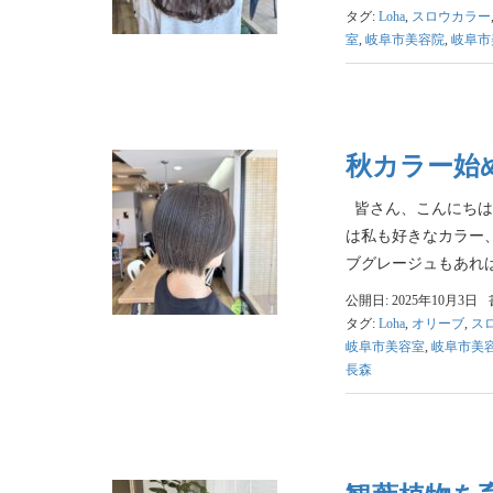
タグ:
Loha
,
スロウカラー
室
,
岐阜市美容院
,
岐阜市
秋カラー始
皆さん、こんにちは
は私も好きなカラー
ブグレージュもあれば、
公開日: 2025年10月3日
タグ:
Loha
,
オリーブ
,
ス
岐阜市美容室
,
岐阜市美
長森