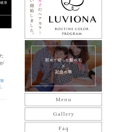
,
岐阜
た
が
分類
室
,