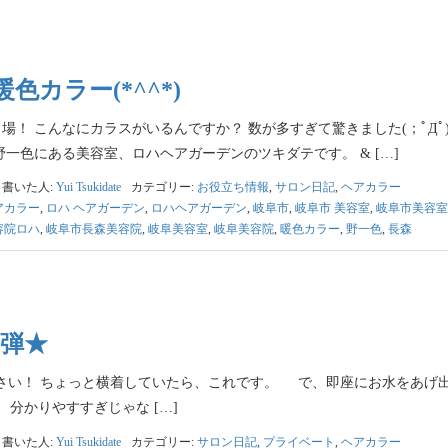
色カラー(*^^*)
！ こんなにカラスがいるんですか？ 数が多すぎて驚きました(；ﾟДﾟ
一色にある美容室、ロハヘアガーデンのツキダテです。 & […]
書いた人:
Yui Tsukidate
カテゴリー:
お役立ち情報
,
サロン日記
,
ヘアカラー
アカラー
,
ロハ ヘアガーデン
,
ロハヘアガーデン
,
岐阜市
,
岐阜市 美容室
,
岐阜市美容室
容院ロハ
,
岐阜市長森美容院
,
岐阜美容室
,
岐阜美容院
,
暖色カラー
,
野一色
,
長森
2弾★
い！ ちょっと横着していたら、これです。 で、即座にお水をあげ
分かりやすすぎじゃな […]
書いた人:
Yui Tsukidate
カテゴリー:
サロン日記
,
プライベート
,
ヘアカラー