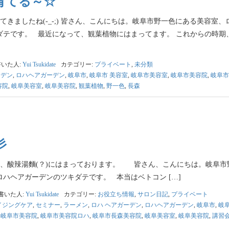
育てる～☆
きましたね(-_-;) 皆さん、こんにちは。岐阜市野一色にある美容室、
ダテです。 最近になって、観葉植物にはまってます。 これからの時期
書いた人:
Yui Tsukidate
カテゴリー:
プライベート
,
未分類
ーデン
,
ロハヘアガーデン
,
岐阜市
,
岐阜市 美容室
,
岐阜市美容室
,
岐阜市美容院
,
岐阜市
容院
,
岐阜美容室
,
岐阜美容院
,
観葉植物
,
野一色
,
長森
彡
、酸辣湯麵(？)にはまっております。 皆さん、こんにちは。岐阜市
ハヘアガーデンのツキダテです。 本当はベトコン […]
書いた人:
Yui Tsukidate
カテゴリー:
お役立ち情報
,
サロン日記
,
プライベート
イジングケア
,
セミナー
,
ラーメン
,
ロハ ヘアガーデン
,
ロハヘアガーデン
,
岐阜市
,
岐
,
岐阜市美容院
,
岐阜市美容院ロハ
,
岐阜市長森美容院
,
岐阜美容室
,
岐阜美容院
,
講習