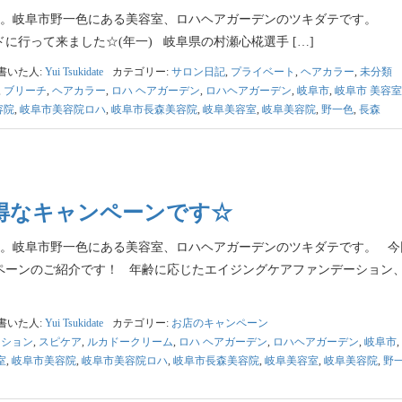
。岐阜市野一色にある美容室、ロハヘアガーデンのツキダテです。 
に行って来ました☆(年一) 岐阜県の村瀬心椛選手 […]
書いた人:
Yui Tsukidate
カテゴリー:
サロン日記
,
プライベート
,
ヘアカラー
,
未分類
,
ブリーチ
,
ヘアカラー
,
ロハ ヘアガーデン
,
ロハヘアガーデン
,
岐阜市
,
岐阜市 美容室
容院
,
岐阜市美容院ロハ
,
岐阜市長森美容院
,
岐阜美容室
,
岐阜美容院
,
野一色
,
長森
得なキャンペーンです☆
。岐阜市野一色にある美容室、ロハヘアガーデンのツキダテです。 今
ペーンのご紹介です！ 年齢に応じたエイジングケアファンデーション、
書いた人:
Yui Tsukidate
カテゴリー:
お店のキャンペーン
ーション
,
スピケア
,
ルカドークリーム
,
ロハ ヘアガーデン
,
ロハヘアガーデン
,
岐阜市
,
室
,
岐阜市美容院
,
岐阜市美容院ロハ
,
岐阜市長森美容院
,
岐阜美容室
,
岐阜美容院
,
野