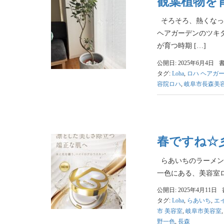
観葉植物を
そろそろ、熱くなって
ヘアガーデンのツキ
が育つ時期 […]
公開日: 2025年6月4日
タグ:
Loha
,
ロハ ヘアガ
容院ロハ
,
岐阜市長森美
春ですね☆
らあいちのラーメン
一色にある、美容室ロ
公開日: 2025年4月11日
タグ:
Loha
,
らあいち
,
エ
市 美容室
,
岐阜市美容室
野一色
,
長森