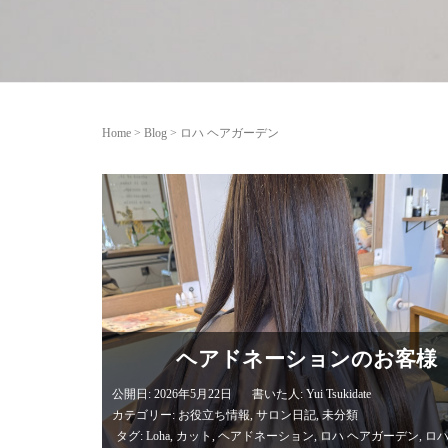
Home
>
Blog
>
ロハ ヘアガーデン
ヘアドネーションのお客様
公開日: 2026年5月22日
書いた人:
Yui Tsukidate
カテゴリー:
お役立ち情報
,
サロン日記
,
未分類
タグ:
Loha
,
カット
,
ヘアドネーション
,
ロハ ヘアガーデン
,
ロ