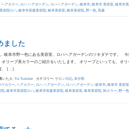
,
ヘアカラー
,
ロハ ヘアガーデン
,
ロハヘアガーデン
,
岐阜市
,
岐阜市 美容室
,
岐阜市美
美容院ロハ
,
岐阜市長森美容院
,
岐阜美容室
,
岐阜美容院
,
野一色
,
長森
めました
。岐阜市野一色にある美容室、ロハヘアガーデンのツキダテです。 今
、オリーブ系カラーのご紹介をいたします。 オリーブといっても、オリ
 […]
書いた人:
Yui Tsukidate
カテゴリー:
サロン日記
,
未分類
ロウカラー
,
ヘアカラー
,
ロハ ヘアガーデン
,
ロハヘアガーデン
,
岐阜市
,
岐阜市 美容室
容院
,
岐阜市美容院ロハ
,
岐阜市長森美容院
,
岐阜美容室
,
岐阜美容院
,
秋カラー
,
野一色