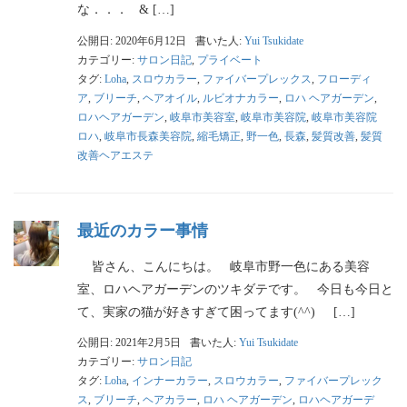
な．．． & […]
公開日: 2020年6月12日
書いた人:
Yui Tsukidate
カテゴリー:
サロン日記
,
プライベート
タグ:
Loha
,
スロウカラー
,
ファイバープレックス
,
フローディ
ア
,
ブリーチ
,
ヘアオイル
,
ルビオナカラー
,
ロハ ヘアガーデン
,
ロハヘアガーデン
,
岐阜市美容室
,
岐阜市美容院
,
岐阜市美容院
ロハ
,
岐阜市長森美容院
,
縮毛矯正
,
野一色
,
長森
,
髪質改善
,
髪質
改善ヘアエステ
最近のカラー事情
皆さん、こんにちは。 岐阜市野一色にある美容
室、ロハヘアガーデンのツキダテです。 今日も今日と
て、実家の猫が好きすぎて困ってます(^^) […]
公開日: 2021年2月5日
書いた人:
Yui Tsukidate
カテゴリー:
サロン日記
タグ:
Loha
,
インナーカラー
,
スロウカラー
,
ファイバープレック
ス
,
ブリーチ
,
ヘアカラー
,
ロハ ヘアガーデン
,
ロハヘアガーデ