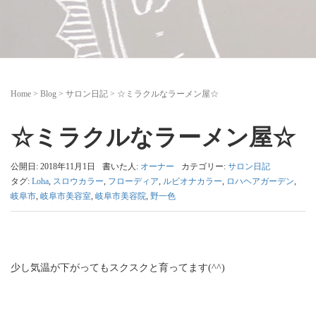
Home
>
Blog
>
サロン日記
>
☆ミラクルなラーメン屋☆
☆ミラクルなラーメン屋☆
公開日: 2018年11月1日
書いた人:
オーナー
カテゴリー:
サロン日記
タグ:
Loha
,
スロウカラー
,
フローディア
,
ルビオナカラー
,
ロハヘアガーデン
,
岐阜市
,
岐阜市美容室
,
岐阜市美容院
,
野一色
少し気温が下がってもスクスクと育ってます(^^)