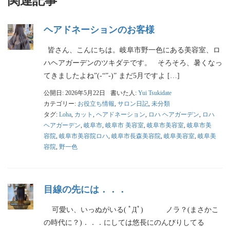
関連記事
ヘアドネーションのお客様
皆さん、こんにちは。岐阜市野一色にある美容室、ロ
ハヘアガーデンのツキダテです。 そろそろ、暑くなっ
てきましたよね”(-“”-)” まだ5月ですよ […]
公開日: 2026年5月22日
書いた人:
Yui Tsukidate
カテゴリー:
お役立ち情報
,
サロン日記
,
未分類
タグ:
Loha
,
カット
,
ヘアドネーション
,
ロハ ヘアガーデン
,
ロハ
ヘアガーデン
,
岐阜市
,
岐阜市 美容室
,
岐阜市美容室
,
岐阜市美
容院
,
岐阜市美容院ロハ
,
岐阜市長森美容院
,
岐阜美容室
,
岐阜美
容院
,
野一色
目線の先には．．．
可愛い、いっぬがいる( ﾟДﾟ) ノラ？(まさかこ
の時代に？)．．．にしては悠長にのんびりしてる