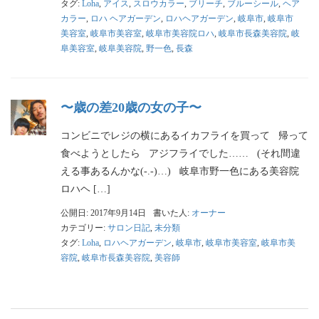
タグ:
Loha
,
アイス
,
スロウカラー
,
ブリーチ
,
ブルーシール
,
ヘア
カラー
,
ロハ ヘアガーデン
,
ロハヘアガーデン
,
岐阜市
,
岐阜市
美容室
,
岐阜市美容室
,
岐阜市美容院ロハ
,
岐阜市長森美容院
,
岐
阜美容室
,
岐阜美容院
,
野一色
,
長森
〜歳の差20歳の女の子〜
コンビニでレジの横にあるイカフライを買って 帰って
食べようとしたら アジフライでした…… (それ間違
える事あるんかな(-.-)…) 岐阜市野一色にある美容院
ロハヘ […]
公開日: 2017年9月14日
書いた人:
オーナー
カテゴリー:
サロン日記
,
未分類
タグ:
Loha
,
ロハヘアガーデン
,
岐阜市
,
岐阜市美容室
,
岐阜市美
容院
,
岐阜市長森美容院
,
美容師