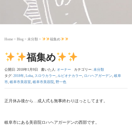
Home
>
Blog
>
未分類
>
福集め
福集め
公開日: 2018年1月9日
書いた人:
オーナー
カテゴリー:
未分類
タグ:
2018年
,
Loha
,
スロウカラー
,
ルビオナカラー
,
ロハヘアガーデン
,
岐阜
市
,
岐阜市美容室
,
岐阜市美容院
,
野一色
正月休み後から…成人式も無事終わりほっとしてます。
岐阜市にある美容院ロハヘアガーデンの西部です。