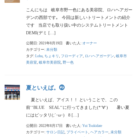
こんにちは 岐阜市野一色にある美容院、ロハヘアガー
デンの西部です｡ 今回は新しいトリートメントの紹介
です 当店でも取り扱い中のシステムトリートメント
DEMI(デミ […]
公開日: 2021年8月19日
書いた人:
オーナー
カテゴリー:
未分類
タグ:
Loha
,
ちょキリ
,
フローディア
,
ロハヘアガーデン
,
岐阜市
美容室
,
岐阜市美容院
,
野一色
夏といえば。⓶
夏といえば、アイス！！ ということで、この
前‘‘BLUE SEAL‘‘に行ってきました(*‘∀‘) 暑い夏
にはピッタリ(;´･ω･) 8 […]
公開日: 2022年8月17日
書いた人:
Yui Tsukidate
カテゴリー:
サロン日記
,
プライベート
,
ヘアカラー
,
未分類