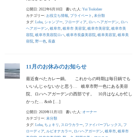
公開日: 2022年6月10日
書いた人:
Yui Tsukidate
カテゴリー:
お役立ち情報
,
プライベート
,
未分類
タグ:
Loha
,
シャンプー
,
フローディア
,
ロハ ヘアガーデン
,
ロハ
ヘアガーデン
,
岐阜市
,
岐阜市 美容室
,
岐阜市美容室
,
岐阜市美
容院
,
岐阜市美容院ロハ
,
岐阜市長森美容院
,
岐阜美容室
,
岐阜美
容院
,
野一色
,
長森
11月のお休みのお知らせ
最近食べたカレー鍋。 これからの時期は毎日鍋でも
いいんじゃないかと思う… 岐阜市野一色にある美容
院、ロハヘアガーデンの西部です。 10月はなんか忙し
かった… &nb […]
公開日: 2020年11月1日
書いた人:
オーナー
カテゴリー:
未分類
タグ:
Loha
,
ちょキリ
,
スロウカラー
,
ファイバープレックス
,
フ
ローディア
,
ルビオナカラー
,
ロハヘアガーデン
,
岐阜市
,
岐阜市