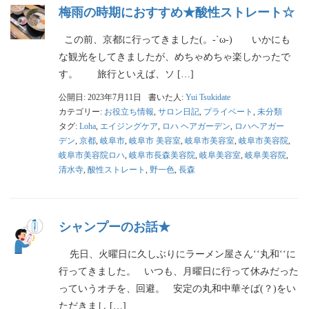
梅雨の時期におすすめ★酸性ストレート☆
この前、京都に行ってきました(。-`ω-) いかにも
な観光をしてきましたが、めちゃめちゃ楽しかったで
す。 旅行といえば、ソ […]
公開日: 2023年7月11日
書いた人:
Yui Tsukidate
カテゴリー:
お役立ち情報
,
サロン日記
,
プライベート
,
未分類
タグ:
Loha
,
エイジングケア
,
ロハ ヘアガーデン
,
ロハヘアガー
デン
,
京都
,
岐阜市
,
岐阜市 美容室
,
岐阜市美容室
,
岐阜市美容院
,
岐阜市美容院ロハ
,
岐阜市長森美容院
,
岐阜美容室
,
岐阜美容院
,
清水寺
,
酸性ストレート
,
野一色
,
長森
シャンプーのお話★
先日、火曜日に久しぶりにラーメン屋さん‘‘丸和‘‘に
行ってきました。 いつも、月曜日に行って休みだった
っていうオチを、回避。 安定の丸和中華そば(？)をい
ただきまし […]