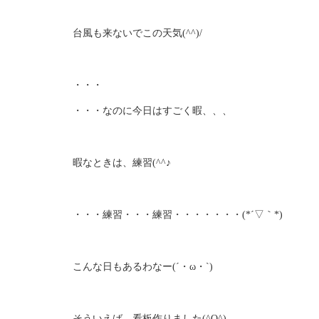
台風も来ないでこの天気(^^)/
・・・
・・・なのに今日はすごく暇、、、
暇なときは、練習(^^♪
・・・練習・・・練習・・・・・・・(*´▽｀*)
こんな日もあるわなー(´・ω・`)
そういえば、看板作りました(^O^)