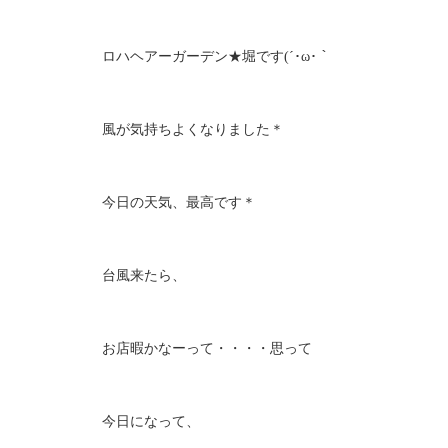
ロハヘアーガーデン★堀です(´･ω･｀
風が気持ちよくなりました＊
今日の天気、最高です＊
台風来たら、
お店暇かなーって・・・・思って
今日になって、