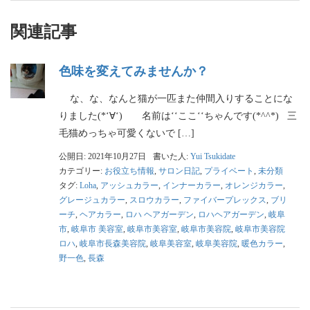
関連記事
色味を変えてみませんか？
な、な、なんと猫が一匹また仲間入りすることにな
りました(*‘∀‘) 名前は‘‘ここ‘‘ちゃんです(*^^*) 三
毛猫めっちゃ可愛くないで […]
公開日: 2021年10月27日
書いた人:
Yui Tsukidate
カテゴリー:
お役立ち情報
,
サロン日記
,
プライベート
,
未分類
タグ:
Loha
,
アッシュカラー
,
インナーカラー
,
オレンジカラー
,
グレージュカラー
,
スロウカラー
,
ファイバープレックス
,
ブリ
ーチ
,
ヘアカラー
,
ロハ ヘアガーデン
,
ロハヘアガーデン
,
岐阜
市
,
岐阜市 美容室
,
岐阜市美容室
,
岐阜市美容院
,
岐阜市美容院
ロハ
,
岐阜市長森美容院
,
岐阜美容室
,
岐阜美容院
,
暖色カラー
,
野一色
,
長森