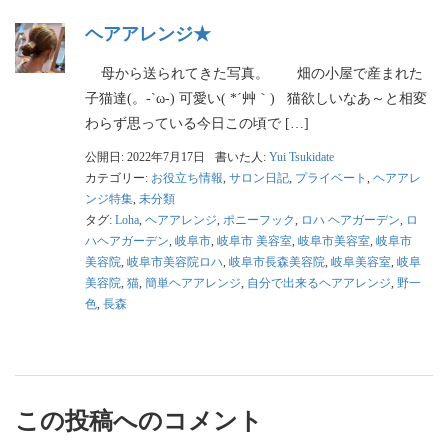
ヘアアレンジ★
母から送られてきた写真。 畑の小屋で産まれた
子猫達(。-`ω-) 可愛い( *´艸｀) 猫欲しいなあ～と相変
わらず思っている今日この頃で […]
公開日: 2022年7月17日
書いた人:
Yui Tsukidate
カテゴリー:
お役立ち情報
,
サロン日記
,
プライベート
,
ヘアアレ
ンジ特集
,
未分類
タグ:
Loha
,
ヘアアレンジ
,
ポニーフック
,
ロハ ヘアガーデン
,
ロ
ハヘアガーデン
,
岐阜市
,
岐阜市 美容室
,
岐阜市美容室
,
岐阜市
美容院
,
岐阜市美容院ロハ
,
岐阜市長森美容院
,
岐阜美容室
,
岐阜
美容院
,
猫
,
簡単ヘアアレンジ
,
自分で出来るヘアアレンジ
,
野一
色
,
長森
この投稿へのコメント