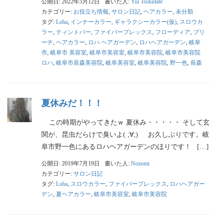
公開日: 2022年5月12日
書いた人:
Yui Tsukidate
カテゴリー:
お役立ち情報
,
サロン日記
,
ヘアカラー
,
未分類
タグ:
Loha
,
インナーカラー
,
ギャラクシーカラー(仮)
,
スロウカ
ラー
,
ティントバー
,
ファイバープレックス
,
フローディア
,
ブリ
ーチ
,
ヘアカラー
,
ロハ ヘアガーデン
,
ロハヘアガーデン
,
岐阜
市
,
岐阜市 美容室
,
岐阜市美容室
,
岐阜市美容院
,
岐阜市美容院
ロハ
,
岐阜市長森美容院
,
岐阜美容室
,
岐阜美容院
,
野一色
,
長森
夏休みだ！！！
この時期がやってきたｗ 夏休み・・・・・ そして玄
関が、昆虫だらけで臭いよ( ;∀;) お久しぶりです。岐
阜市野一色にあるロハヘアガーデンのほりです！ […]
公開日: 2019年7月19日
書いた人:
Nozomi
カテゴリー:
サロン日記
タグ:
Loha
,
スロウカラー
,
ファイバープレックス
,
ロハヘアガー
デン
,
夏ヘアカラー
,
岐阜市美容室
,
岐阜市美容院