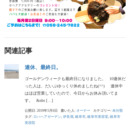
関連記事
連休、最終日。
ゴールデンウィークも最終日になりました。 10連休だ
った人は、だいぶゆっくり休めましたね(^^) 連休中
はほぼ営業していたので、今日からお休み頂いてま
す。 &nbs […]
公開日: 2019年5月6日
書いた人:
オーナー
カテゴリー:
未分類
タグ:
ロハヘアガーデン
,
伊良湖
,
岐阜市
,
岐阜市美容室
,
岐阜市
美容院