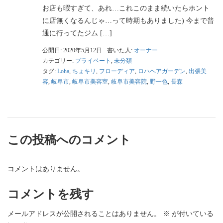
お店も暇すぎて、あれ…これこのまま続いたらホント
に店無くなるんじゃ…って時期もありました) 今まで普
通に行ってたジム […]
公開日: 2020年5月12日
書いた人:
オーナー
カテゴリー:
プライベート
,
未分類
タグ:
Loha
,
ちょキリ
,
フローディア
,
ロハヘアガーデン
,
出張美
容
,
岐阜市
,
岐阜市美容室
,
岐阜市美容院
,
野一色
,
長森
この投稿へのコメント
コメントはありません。
コメントを残す
メールアドレスが公開されることはありません。
※
が付いている