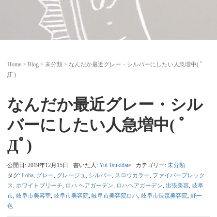
Home
>
Blog
>
未分類
>
なんだか最近グレー・シルバーにしたい人急増中( ﾟ
Дﾟ)
なんだか最近グレー・シル
バーにしたい人急増中( ﾟ
Дﾟ)
公開日: 2019年12月15日
書いた人:
Yui Tsukidate
カテゴリー:
未分類
タグ:
Loha
,
グレー
,
グレージュ
,
シルバー
,
スロウカラー
,
ファイバープレック
ス
,
ホワイトブリーチ
,
ロハ ヘアガーデン
,
ロハヘアガーデン
,
出張美容
,
岐阜
市
,
岐阜市美容室
,
岐阜市美容院
,
岐阜市美容院ロハ
,
岐阜市長森美容院
,
野一
色