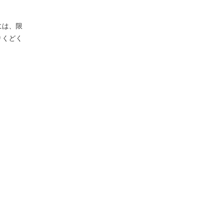
には、限
りくどく