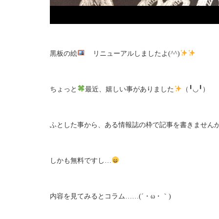
黒板の絵
リニューアルしましたよ(^^)
ちょっと
最近、嬉しい事がありました
（╹◡╹）
ふとした事から、ある情報誌の枠で記事を書きませんか
しかも無料ですし…
内容を見てみるとコラム……(´・ω・｀)