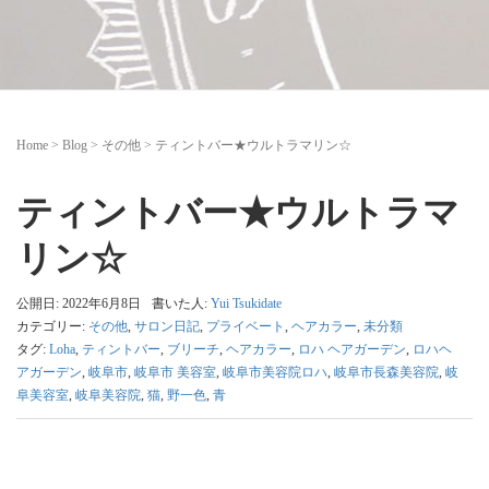
Home
>
Blog
>
その他
>
ティントバー★ウルトラマリン☆
ティントバー★ウルトラマ
リン☆
公開日: 2022年6月8日
書いた人:
Yui Tsukidate
カテゴリー:
その他
,
サロン日記
,
プライベート
,
ヘアカラー
,
未分類
タグ:
Loha
,
ティントバー
,
ブリーチ
,
ヘアカラー
,
ロハ ヘアガーデン
,
ロハヘ
アガーデン
,
岐阜市
,
岐阜市 美容室
,
岐阜市美容院ロハ
,
岐阜市長森美容院
,
岐
阜美容室
,
岐阜美容院
,
猫
,
野一色
,
青