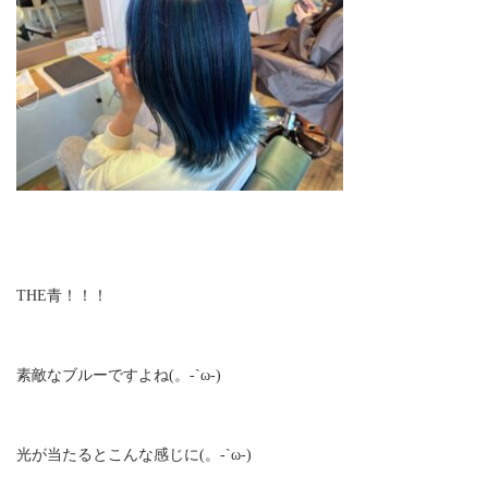
THE青！！！
素敵なブルーですよね(。-`ω-)
光が当たるとこんな感じに(。-`ω-)