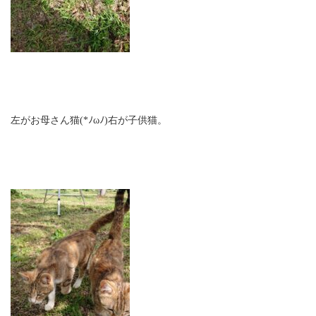
左がお母さん猫(*ﾉωﾉ)右が子供猫。