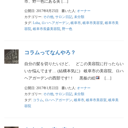
市、野一色にある美 […]
公開日: 2017年8月25日
書いた人:
オーナー
カテゴリー:
その他
,
サロン日記
,
未分類
タグ:
Loha
,
ロハヘアガーデン
,
岐阜市
,
岐阜市美容室
,
岐阜市美
容院
,
岐阜市長森美容院
,
野一色
コラムってなんやろ？
自分の髪を切りたいけど、 どこの美容院に行ったらい
いか悩んでます… (結構本気に) 岐阜市の美容院、ロハ
ヘアガーデンの西部です!！ 黒板の絵
[…]
公開日: 2017年1月22日
書いた人:
オーナー
カテゴリー:
その他
,
サロン日記
,
未分類
タグ:
コラム
,
ロハヘアガーデン
,
岐阜市
,
岐阜市美容室
,
岐阜美
容院