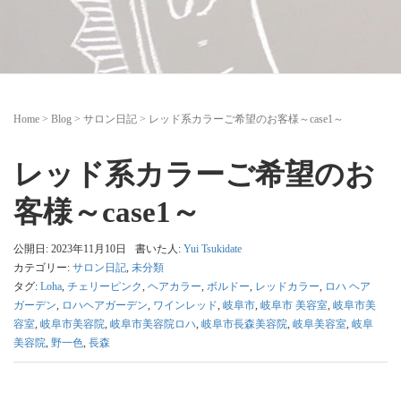
Home
>
Blog
>
サロン日記
>
レッド系カラーご希望のお客様～case1～
レッド系カラーご希望のお
客様～case1～
公開日: 2023年11月10日
書いた人:
Yui Tsukidate
カテゴリー:
サロン日記
,
未分類
タグ:
Loha
,
チェリーピンク
,
ヘアカラー
,
ボルドー
,
レッドカラー
,
ロハ ヘア
ガーデン
,
ロハヘアガーデン
,
ワインレッド
,
岐阜市
,
岐阜市 美容室
,
岐阜市美
容室
,
岐阜市美容院
,
岐阜市美容院ロハ
,
岐阜市長森美容院
,
岐阜美容室
,
岐阜
美容院
,
野一色
,
長森