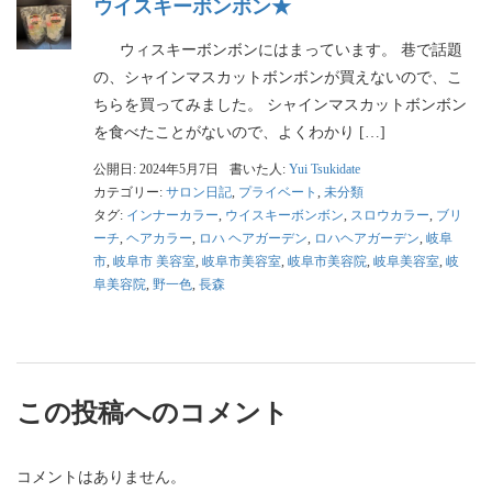
ウイスキーボンボン★
ウィスキーボンボンにはまっています。 巷で話題
の、シャインマスカットボンボンが買えないので、こ
ちらを買ってみました。 シャインマスカットボンボン
を食べたことがないので、よくわかり […]
公開日: 2024年5月7日
書いた人:
Yui Tsukidate
カテゴリー:
サロン日記
,
プライベート
,
未分類
タグ:
インナーカラー
,
ウイスキーボンボン
,
スロウカラー
,
ブリ
ーチ
,
ヘアカラー
,
ロハ ヘアガーデン
,
ロハヘアガーデン
,
岐阜
市
,
岐阜市 美容室
,
岐阜市美容室
,
岐阜市美容院
,
岐阜美容室
,
岐
阜美容院
,
野一色
,
長森
この投稿へのコメント
コメントはありません。