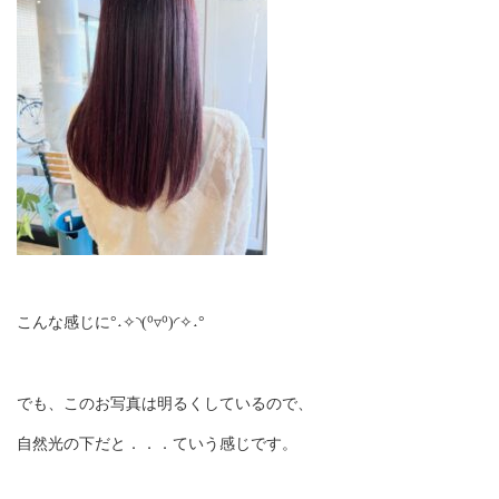
こんな感じに°˖✧◝(⁰▿⁰)◜✧˖°
でも、このお写真は明るくしているので、
自然光の下だと．．．ていう感じです。