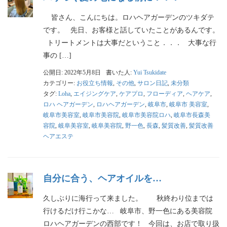
皆さん、こんにちは。ロハヘアガーデンのツキダテ
です。 先日、お客様と話していたことがあるんです。
トリートメントは大事だということ．．． 大事な行
事の […]
公開日: 2022年5月8日
書いた人:
Yui Tsukidate
カテゴリー:
お役立ち情報
,
その他
,
サロン日記
,
未分類
タグ:
Loha
,
エイジングケア
,
ケアプロ
,
フローディア
,
ヘアケア
,
ロハ ヘアガーデン
,
ロハヘアガーデン
,
岐阜市
,
岐阜市 美容室
,
岐阜市美容室
,
岐阜市美容院
,
岐阜市美容院ロハ
,
岐阜市長森美
容院
,
岐阜美容室
,
岐阜美容院
,
野一色
,
長森
,
髪質改善
,
髪質改善
ヘアエステ
自分に合う、ヘアオイルを…
久しぶりに海行って来ました。 秋終わり位までは
行けるだけ行こかな… 岐阜市、野一色にある美容院
ロハヘアガーデンの西部です！ 今回は、お店で取り扱