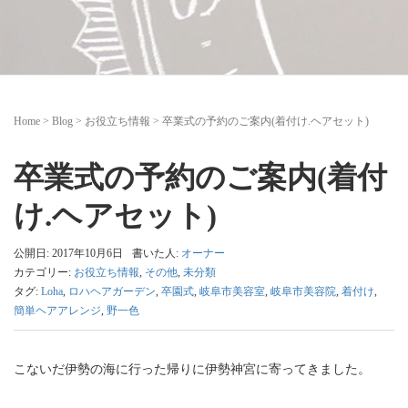
Home
>
Blog
>
お役立ち情報
>
卒業式の予約のご案内(着付け.ヘアセット)
卒業式の予約のご案内(着付
け.ヘアセット)
公開日: 2017年10月6日
書いた人:
オーナー
カテゴリー:
お役立ち情報
,
その他
,
未分類
タグ:
Loha
,
ロハヘアガーデン
,
卒園式
,
岐阜市美容室
,
岐阜市美容院
,
着付け
,
簡単ヘアアレンジ
,
野一色
こないだ伊勢の海に行った帰りに伊勢神宮に寄ってきました。