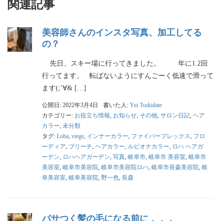
関連記事
美容師さんのインスタ写真、加工してる
の？
先日、スキー場に行ってきました。 年に1.2回
行ってます。 転ばないようにすんごーく低速で滑って
ます(;’∀& […]
公開日: 2022年3月4日
書いた人:
Yui Tsukidate
カテゴリー:
お役立ち情報
,
お知らせ
,
その他
,
サロン日記
,
ヘア
カラー
,
未分類
タグ:
Loha
,
viege
,
インナーカラー
,
ファイバープレックス
,
フロ
ーディア
,
ブリーチ
,
ヘアカラー
,
ルビオナカラー
,
ロハ ヘアガ
ーデン
,
ロハヘアガーデン
,
写真
,
岐阜市
,
岐阜市 美容室
,
岐阜市
美容室
,
岐阜市美容院
,
岐阜市美容院ロハ
,
岐阜市長森美容院
,
岐
阜美容室
,
岐阜美容院
,
野一色
,
長森
パサつく髪の毛になる前に．．．