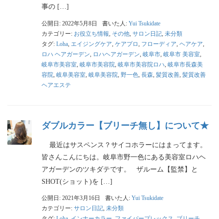
事の […]
公開日: 2022年5月8日
書いた人:
Yui Tsukidate
カテゴリー:
お役立ち情報
,
その他
,
サロン日記
,
未分類
タグ:
Loha
,
エイジングケア
,
ケアプロ
,
フローディア
,
ヘアケア
,
ロハ ヘアガーデン
,
ロハヘアガーデン
,
岐阜市
,
岐阜市 美容室
,
岐阜市美容室
,
岐阜市美容院
,
岐阜市美容院ロハ
,
岐阜市長森美
容院
,
岐阜美容室
,
岐阜美容院
,
野一色
,
長森
,
髪質改善
,
髪質改善
ヘアエステ
ダブルカラー【ブリーチ無し】について★
最近はサスペンス？サイコホラーにはまってます。
皆さんこんにちは。岐阜市野一色にある美容室ロハヘ
アガーデンのツキダテです。 ザルーム【監禁】と
SHOT(ショット)を […]
公開日: 2021年3月16日
書いた人:
Yui Tsukidate
カテゴリー:
サロン日記
,
未分類
タグ:
Loha
,
インナーカラー
,
ファイバープレックス
,
ブリーチ
,