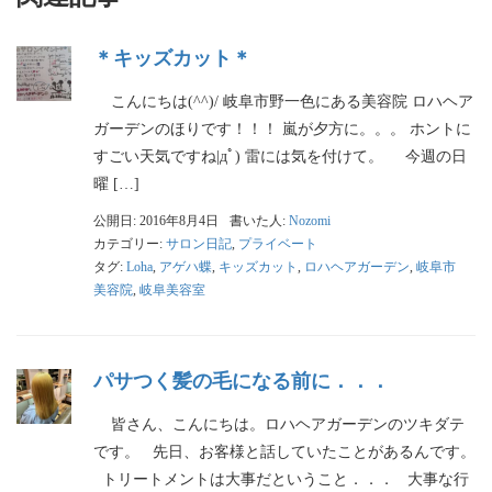
＊キッズカット＊
こんにちは(^^)/ 岐阜市野一色にある美容院 ロハヘア
ガーデンのほりです！！！ 嵐が夕方に。。。 ホントに
すごい天気ですね|дﾟ) 雷には気を付けて。 今週の日
曜 […]
公開日: 2016年8月4日
書いた人:
Nozomi
カテゴリー:
サロン日記
,
プライベート
タグ:
Loha
,
アゲハ蝶
,
キッズカット
,
ロハヘアガーデン
,
岐阜市
美容院
,
岐阜美容室
パサつく髪の毛になる前に．．．
皆さん、こんにちは。ロハヘアガーデンのツキダテ
です。 先日、お客様と話していたことがあるんです。
トリートメントは大事だということ．．． 大事な行