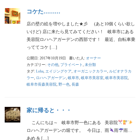
コケた………
店の壁の絵を増やしました★彡 (あと10個くらい欲し
いけど) 店に来たら見てみてください！ 岐阜市にある
美容院ロハヘアガーデンの西部です！ 最近、自転車乗
っててコケ […]
公開日: 2017年10月19日
書いた人:
オーナー
カテゴリー:
その他
,
プライベート
,
未分類
タグ:
Loha
,
エイジングケア
,
オーガニックカラー
,
ルビオナラカ
ラー
,
ロハヘアガーデン
,
岐阜市
,
岐阜市美容室
,
岐阜市美容院
,
岐阜市長森美容院
,
野一色
,
長森
家に帰ると・・・
こんにちは～ 岐阜市野一色にある 美容院
ロハヘアガーデンの堀です。 今日は、雨
雨
雨…
あめ & […]