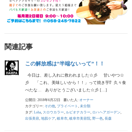
関連記事
この解放感は”半端ないって”！！
今日は、差し入れに救われました☆彡 甘いやつ☆
彡 「これ、美味しいから！！」って焼き芋⁉︎ 久々食
べたな… ありがとうございました☆彡 […]
公開日: 2018年6月22日
書いた人:
オーナー
カテゴリー:
その他
,
プライベート
,
未分類
タグ:
Loha
,
スロウカラー
,
ルビオナカラー
,
ロハヘアガーデン
,
出張美容
,
地肌ケア
,
岐阜市
,
岐阜市美容院
,
野一色
,
長森