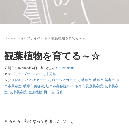
Home
>
Blog
>
プライベート
>
観葉植物を育てる～☆
観葉植物を育てる～☆
公開日: 2025年6月4日
書いた人:
Yui Tsukidate
カテゴリー:
プライベート
,
未分類
タグ:
Loha
,
ロハ ヘアガーデン
,
ロハヘアガーデン
,
岐阜市
,
岐阜市 美容室
,
岐
阜市美容室
,
岐阜市美容院
,
岐阜市美容院ロハ
,
岐阜市長森美容院
,
岐阜美容
室
,
岐阜美容院
,
観葉植物
,
野一色
,
長森
そろそろ、熱くなってきましたね(-_-;)