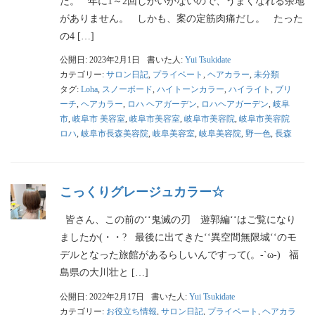
た。 年に1～2回しかいかないので、うまくなれる余地
がありません。 しかも、案の定筋肉痛だし。 たった
の4 […]
公開日: 2023年2月1日
書いた人:
Yui Tsukidate
カテゴリー:
サロン日記
,
プライベート
,
ヘアカラー
,
未分類
タグ:
Loha
,
スノーボード
,
ハイトーンカラー
,
ハイライト
,
ブリ
ーチ
,
ヘアカラー
,
ロハ ヘアガーデン
,
ロハヘアガーデン
,
岐阜
市
,
岐阜市 美容室
,
岐阜市美容室
,
岐阜市美容院
,
岐阜市美容院
ロハ
,
岐阜市長森美容院
,
岐阜美容室
,
岐阜美容院
,
野一色
,
長森
こっくりグレージュカラー☆
皆さん、この前の‘‘鬼滅の刃 遊郭編‘‘はご覧になり
ましたか(・・? 最後に出てきた‘‘異空間無限城‘‘のモ
デルとなった旅館があるらしいんですって(。-`ω-) 福
島県の大川壮と […]
公開日: 2022年2月17日
書いた人:
Yui Tsukidate
カテゴリー:
お役立ち情報
,
サロン日記
,
プライベート
,
ヘアカラ