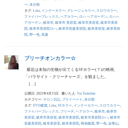
ー
,
未分類
タグ:
Loha
,
インナーカラー
,
グレージュカラー
,
スロウカラー
,
ファイバープレックス
,
ヘアカラー
,
ロハ ヘアガーデン
,
ロハヘ
アガーデン
,
岐阜市
,
岐阜市 美容室
,
岐阜市美容室
,
岐阜市美容
院
,
岐阜市美容院ロハ
,
岐阜市長森美容院
,
岐阜美容室
,
岐阜美容
院
,
野一色
,
長森
ブリーチオンカラー☆
最近は未知の生物が出てくるSFホラー(？)の映画、
「パラサイト・クリーチャーズ」を観ました。
[…]
公開日: 2021年4月15日
書いた人:
Yui Tsukidate
カテゴリー:
サロン日記
,
プライベート
,
未分類
タグ:
DVD鑑賞
,
Loha
,
SFホラー
,
インナーカラー
,
スロウカラー
,
ファイバープレックス
,
ブリーチ
,
ヘアカラー
,
岐阜市
,
岐阜市
美容室
,
岐阜市美容室
,
岐阜市美容院
,
岐阜市美容院ロハ
,
岐阜市
長森美容院
,
岐阜美容室
,
岐阜美容院
,
映画鑑賞
,
野一色
,
金華山
,