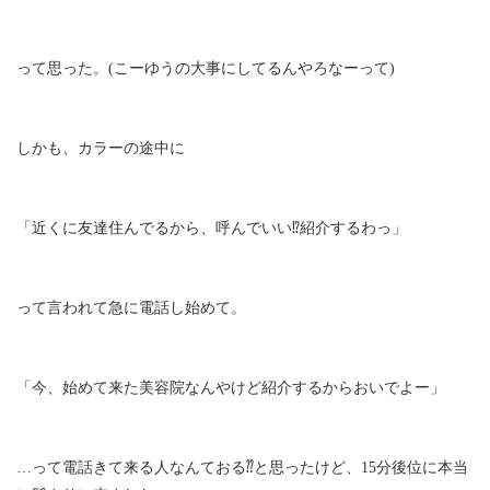
って思った。(こーゆうの大事にしてるんやろなーって)
しかも、カラーの途中に
「近くに友達住んでるから、呼んでいい⁉︎紹介するわっ」
って言われて急に電話し始めて。
「今、始めて来た美容院なんやけど紹介するからおいでよー」
…って電話きて来る人なんておる⁇と思ったけど、15分後位に本当