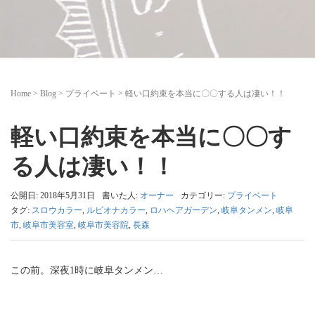
Home
>
Blog
>
プライベート
>
軽い口約束を本当に〇〇する人は凄い！！
軽い口約束を本当に〇〇す
る人は凄い！！
公開日: 2018年5月31日
書いた人:
オーナー
カテゴリー:
プライベート
タグ:
スロウカラー
,
ルビオナカラー
,
ロハヘアガーデン
,
岐阜タンメン
,
岐阜
市
,
岐阜市美容室
,
岐阜市美容院
,
長森
この前。深夜1時に岐阜タンメン…