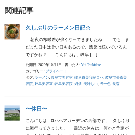
関連記事
久しぶりのラーメン日記☆
朝夜の寒暖差が強くなってきましたね。 でも、ま
だまだ日中は暑い日もあるので、残暑は続いているん
ですかね？ こんにちは、岐阜 […]
公開日: 2020年10月1日
書いた人:
Yui Tsukidate
カテゴリー:
プライベート
タグ:
ラーメン
,
岐阜市美容室
,
岐阜市美容院ロハ
,
岐阜市長森美
容院
,
岐阜美容室
,
岐阜美容院
,
細畑
,
美味しい
,
野一色
,
長森
〜休日〜
こんにちは ロハヘアガーデンの西部です。 久しぶり
に海行ってきました。 最近の休みは、何かと予定が