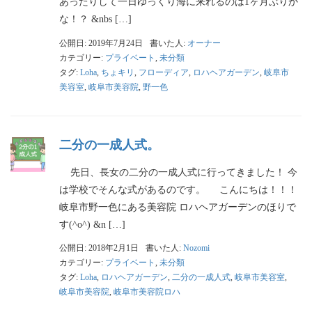
あったりして一日ゆっくり海に来れるのは1ヶ月ぶりか
な！？ &nbs […]
公開日: 2019年7月24日
書いた人:
オーナー
カテゴリー:
プライベート
,
未分類
タグ:
Loha
,
ちょキリ
,
フローディア
,
ロハヘアガーデン
,
岐阜市
美容室
,
岐阜市美容院
,
野一色
二分の一成人式。
先日、長女の二分の一成人式に行ってきました！ 今
は学校でそんな式があるのです。 こんにちは！！！
岐阜市野一色にある美容院 ロハヘアガーデンのほりで
す(^o^) &n […]
公開日: 2018年2月1日
書いた人:
Nozomi
カテゴリー:
プライベート
,
未分類
タグ:
Loha
,
ロハヘアガーデン
,
二分の一成人式
,
岐阜市美容室
,
岐阜市美容院
,
岐阜市美容院ロハ