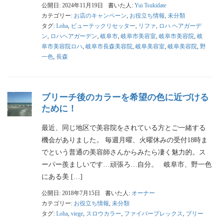
公開日: 2024年11月19日
書いた人:
Yui Tsukidate
カテゴリー:
お店のキャンペーン
,
お役立ち情報
,
未分類
タグ:
Loha
,
ビューテックリセッター
,
リファ
,
ロハ ヘアガーデ
ン
,
ロハヘアガーデン
,
岐阜市
,
岐阜市美容室
,
岐阜市美容院
,
岐
阜市美容院ロハ
,
岐阜市長森美容院
,
岐阜美容室
,
岐阜美容院
,
野
一色
,
長森
ブリーチ後のカラーを希望の色に近づける
ために！
最近、同じ地区で美容院をされている方とご一緒する
機会がありました。 毎週月曜、火曜休みの受付18時ま
でという普通の美容師さんからみたら凄く魅力的。ス
ーパー羨ましいです…頑張ろ…自分。 岐阜市、野一色
にある美 […]
公開日: 2018年7月15日
書いた人:
オーナー
カテゴリー:
お役立ち情報
,
未分類
タグ:
Loha
,
viege
,
スロウカラー
,
ファイバープレックス
,
ブリー