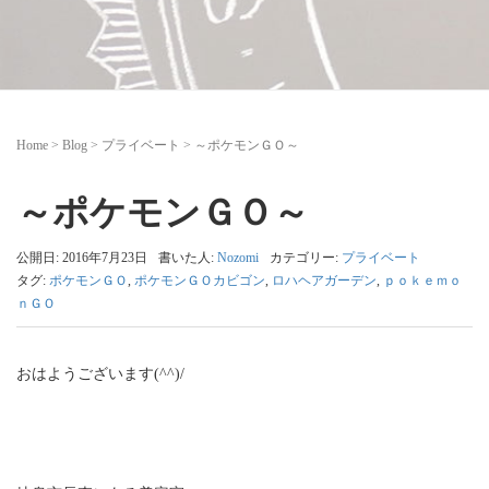
Home
>
Blog
>
プライベート
>
～ポケモンＧＯ～
～ポケモンＧＯ～
公開日: 2016年7月23日
書いた人:
Nozomi
カテゴリー:
プライベート
タグ:
ポケモンＧＯ
,
ポケモンＧＯカビゴン
,
ロハヘアガーデン
,
ｐｏｋｅｍｏ
ｎＧＯ
おはようございます(^^)/