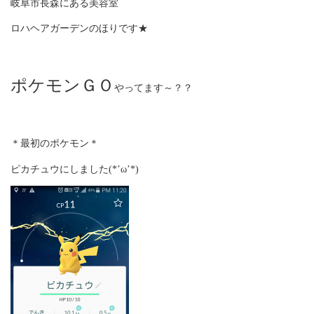
岐阜市長森にある美容室
ロハヘアガーデンのほりです★
ポケモンＧＯ
やってます～？？
＊最初のポケモン＊
ピカチュウにしました(*’ω’*)