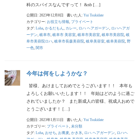
科のスパイスなんですって！ &nb […]
公開日: 2023年12月8日
書いた人:
Yui Tsukidate
カテゴリー:
お役立ち情報
,
プライベート
タグ:
Loha
,
かるだもん
,
カレー
,
ロハ ヘアガーデン
,
ロハヘアガ
ーデン
,
岐阜市
,
岐阜市 美容室
,
岐阜市美容室
,
岐阜市美容院
,
岐
阜市美容院ロハ
,
岐阜市長森美容院
,
岐阜美容室
,
岐阜美容院
,
野
一色
,
関市
今年は何をしようかな？
皆様、あけましておめでとうございます！！ 本年も
よろしくお願いいたします！！ 年始はどのように過ご
されていましたか？ また新成人の皆様、祝成人おめで
とうございます！ […]
公開日: 2023年1月11日
書いた人:
Yui Tsukidate
カテゴリー:
プライベート
,
未分類
タグ:
Loha
,
おせち
,
お蕎麦
,
かき氷
,
ロハ ヘアガーデン
,
ロハヘ