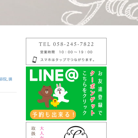
容院
,
購