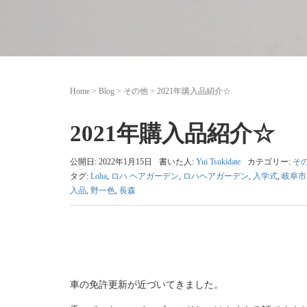
Home
>
Blog
>
その他
>
2021年購入品紹介☆
2021年購入品紹介☆
公開日: 2022年1月15日
書いた人:
Yui Tsukidate
カテゴリー:
そ
タグ:
Loha
,
ロハ ヘアガーデン
,
ロハヘアガーデン
,
入学式
,
岐阜市
入品
,
野一色
,
長森
車の免許更新が近づいてきました。