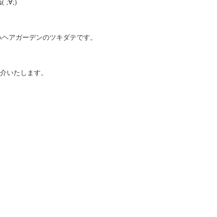
∀;)
ハヘアガーデンのツキダテです。
紹介いたします。